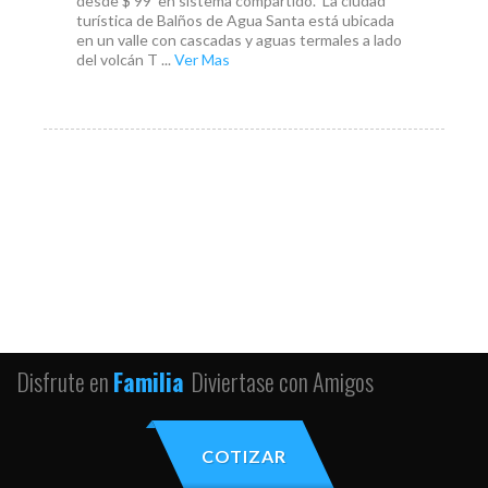
desde $ 99 en sistema compartido. La ciudad
turística de Balños de Agua Santa está ubicada
en un valle con cascadas y aguas termales a lado
del volcán T ...
Ver Mas
Disfrute en
Familia
Diviertase con Amigos
COTIZAR