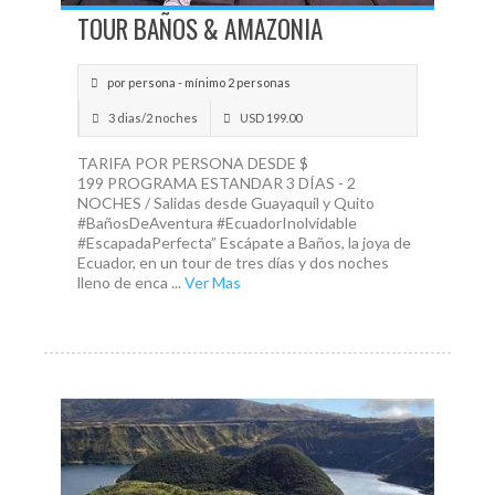
TOUR BAÑOS & AMAZONIA
por persona - mínimo 2 personas
3 dias/2 noches
USD 199.00
TARIFA POR PERSONA DESDE $
199 PROGRAMA ESTANDAR 3 DÍAS - 2
NOCHES / Salidas desde Guayaquil y Quito
#BañosDeAventura #EcuadorInolvidable
#EscapadaPerfecta” Escápate a Baños, la joya de
Ecuador, en un tour de tres días y dos noches
lleno de enca ...
Ver Mas