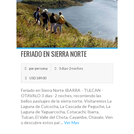
FERIADO EN SIERRA NORTE
por persona
3 dias-2 noches
USD 189.00
Feriado en Sierra Norte IBARRA - TULCAN -
OTAVALO 3 dias- 2 noches, recorriendo las
bellos pasisajes de la sierra norte. Visitaremos La
Laguna de Cuicocha, La Cascada de Peguche, La
Laguna de Yaguarcocha, Cotacachi, Ibarra,
Tulcan, El Valle del Chota, Cayambe, Otavalo. Ven
y descubre estos pai ...
Ver Mas