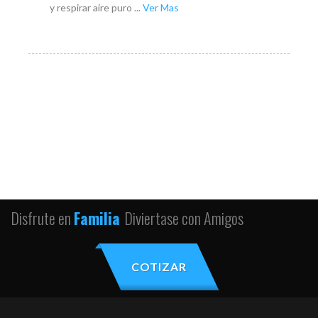
y respirar aire puro ...
Ver Mas
Disfrute en
Familia
Diviertase con Amigos
COTIZAR