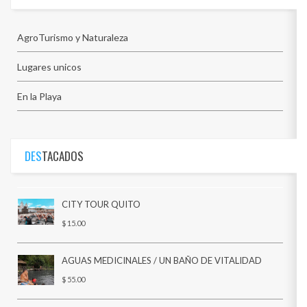
os
AgroTurismo y Naturaleza
Lugares unicos
En la Playa
DES
TACADOS
CITY TOUR QUITO
$ 15.00
AGUAS MEDICINALES / UN BAÑO DE VITALIDAD
$ 55.00