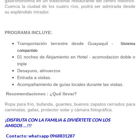
gastrononomía en un tradicional restaurante del centro histórico.
Cuenca la ciudad de los cuatro ríos, podrá ser admirada desde
su espléndido mirador.
PROGRAMA INCLUYE:
Transportación terrestre desde Guayaquil -
Sistema
compartido
01 noches de Alojamiento en Hotel - acomodacion doble o
triple
Desayuno, almuerzos
Entrada a visitas.
Acompañamiento de guías locales durante las visitas.
Recomendaciones : ¿Qué llevar?
Ropa para frío, bufanda, guantes, buenos zapatos cerrados para
caminatas, g
afas, protector solar y cámara fotográfica.
¡DISFRUTA CON LA FAMILIA & DIVIÉRTETE CON LOS
AMIGOS …!!!
Contacto: whatsapp 0968831287