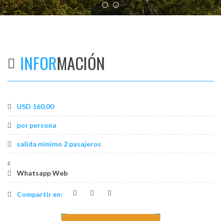
os
INFOR
MACIÓN
USD 160.00
por persona
salida minimo 2 pasajeros
c
Whatsapp Web
Compartir en: