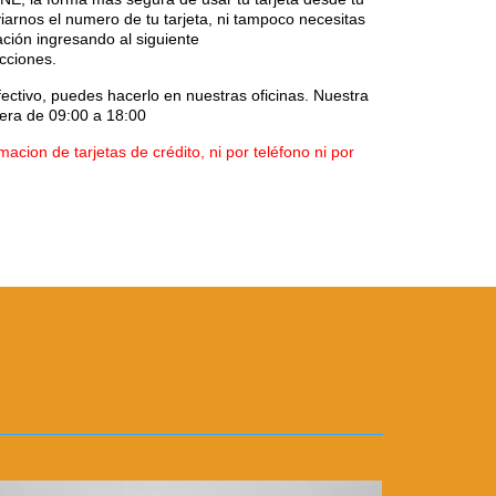
iarnos el numero de tu tarjeta, ni tampoco necesitas
ación ingresando al siguiente
ucciones.
fectivo, puedes hacerlo en nuestras oficinas. Nuestra
nera
de 09:00 a 18:00
macion de tarjetas de crédito, ni por teléfono ni por