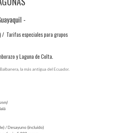
LAGUNAS
Guayaquil -
) / Tarifas especiales para grupos
mborazo y Laguna de Colta.
 Balbanera, la más antigua del Ecuador.
snm)
alá
e) / Desayuno (incluido)