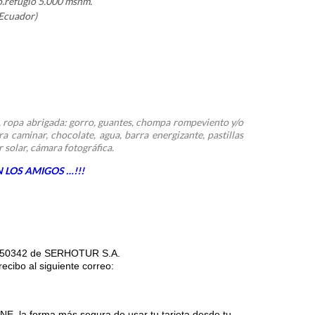
.refugio 5.000 msnm.
 Ecuador)
, ropa abrigada: gorro, guantes, chompa rompeviento y/o
 caminar, chocolate, agua, barra energizante, pastillas
 solar, cámara fotográfica.
 LOS AMIGOS …!!!
150342 de SERHOTUR S.A.
ecibo al siguiente correo:
NE, la forma más segura de usar tu tarjeta desde tu