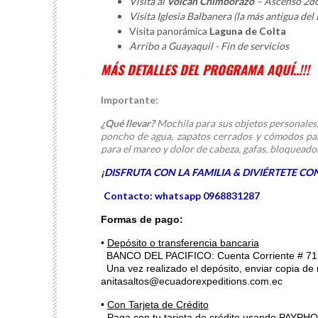
Visita al
Volcán Chimborazo
– Ascenso 2do
Visita Iglesia Balbanera (la más antigua del
Visita panorámica
Laguna de Colta
Arribo a Guayaquil - Fin de servicios
MÁS DETALLES DEL PROGRAMA AQUÍ..!!!
Importante:
¿
Qué llevar?
Mochila para sus objetos personales
poncho de agua, zapatos cerrados y cómodos para
para el mareo y dolor de cabeza, gafas, bloqueador
¡DISFRUTA CON LA FAMILIA & DIVIÉRTETE CON
Contacto: whatsapp 0968831287
Formas de pago:
•
Depósito o transferencia bancaria
BANCO DEL PACIFICO: Cuenta Corriente # 7
Una vez realizado el depósito, enviar copia de r
anitasaltos@ecuadorexpeditions.com.ec
•
Con Tarjeta de Crédito
- Paga con tu tarjeta de crédito usando PAYPHO