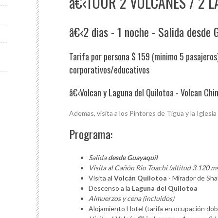
â€‹TOUR 2 VOLCANES / 2 
â€‹2 dias - 1 noche - Salida desde 
Tarifa por persona $ 159 (minimo 5 pasajeros
corporativos/educativos
â€‹Volcan y Laguna del Quilotoa - Volcan Chi
Ademas, visita a los Pintores de Tigua y la Iglesia
Programa:
Salida
desde Guayaquil
Visita al Cañón Rio Toachi (altitud 3.120 m
Visita al
Volcán Quilotoa
- Mirador de Shal
Descenso a la
Laguna del Quilotoa
Almuerzos y cena (incluidos)
Alojamiento Hotel (tarifa en ocupación dobl