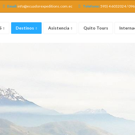
Email:
info@ecuadorexpeditions.com.ec
Telefono:
593) 4 6032024 / 09
S
Destinos
Asistencia
Quito Tours
Interna