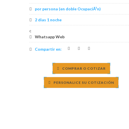
por persona (en doble OcupaciÃ³n)
2 dias 1 noche
c
Whatsapp Web
Compartir en:
COMPRAR O COTIZAR
PERSONALICE SU COTIZACIÓN