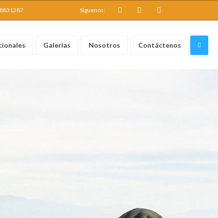
68831287
Siguenos:
cionales
Galerias
Nosotros
Contáctenos