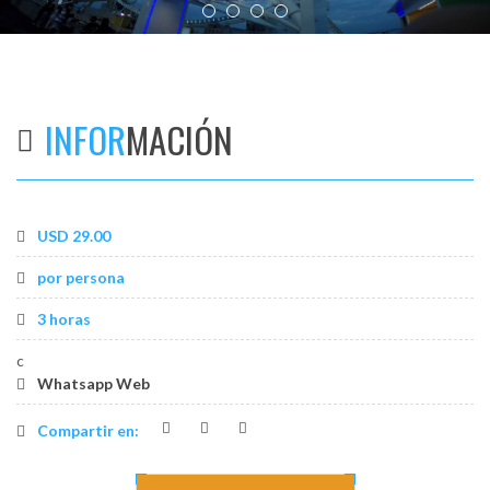
os
INFOR
MACIÓN
USD 29.00
por persona
3 horas
c
Whatsapp Web
Compartir en: