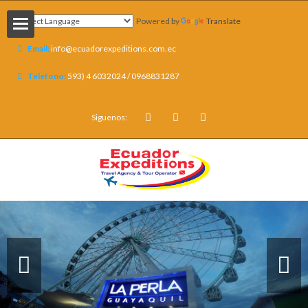
Powered by
Translate
Email:
info@ecuadorexpeditions.com.ec
Telefono:
593) 4 6032024 / 0968831287
ISAS
Siguenos:
s
nales