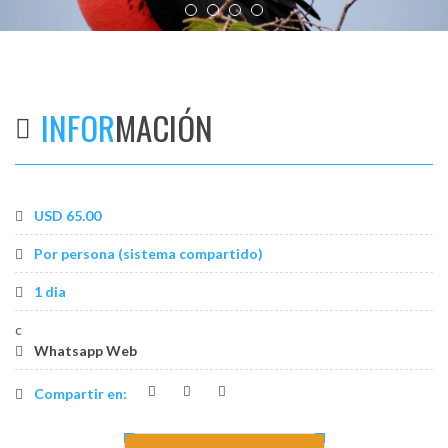
os
INFOR
MACIÓN
USD 65.00
Por persona (sistema compartido)
1 dia
c
Whatsapp Web
Compartir en: