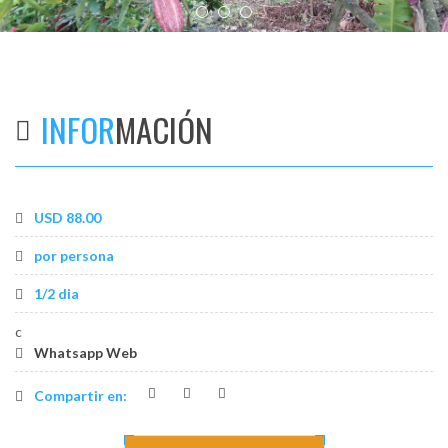
os
INFOR
MACIÓN
USD 88.00
por persona
1/2 dia
c
Whatsapp Web
Compartir en: