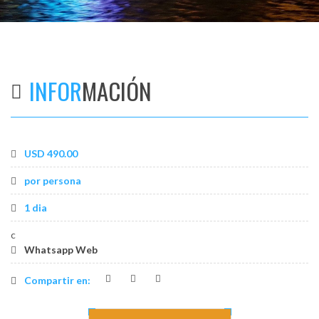
os
INFOR
MACIÓN
USD 490.00
por persona
1 dia
c
Whatsapp Web
Compartir en: