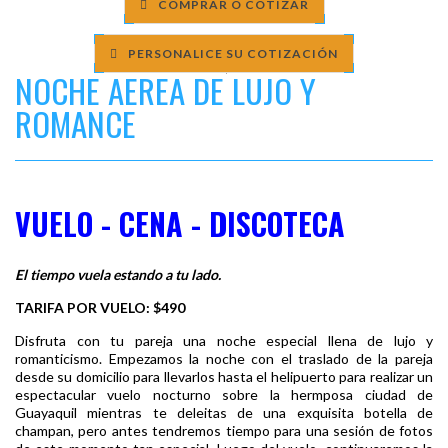
COMPRAR O COTIZAR
PERSONALICE SU COTIZACIÓN
NOCHE AEREA DE LUJO Y
ROMANCE
VUELO - CENA - DISCOTECA
El tiempo vuela estando a tu lado.
TARIFA POR VUELO: $490
Disfruta con tu pareja una noche especial llena de lujo y
romanticismo. Empezamos la noche con el traslado de la pareja
desde su domicilio para llevarlos hasta el helipuerto para realizar un
espectacular vuelo nocturno sobre la hermposa ciudad de
Guayaquil mientras te deleitas de una exquisita botella de
champan, pero antes tendremos tiempo para una sesión de fotos