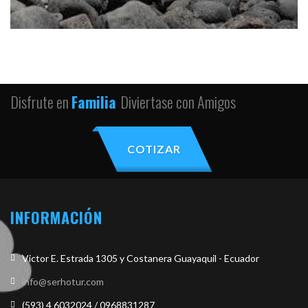
Disfrute en
Familia
Diviertase con Amigos
COTIZAR
INFORMACIÓN
Victor E. Estrada 1305 y Costanera Guayaquil - Ecuador
info@serhotur.com
(593) 4 6032024 / 0968831287