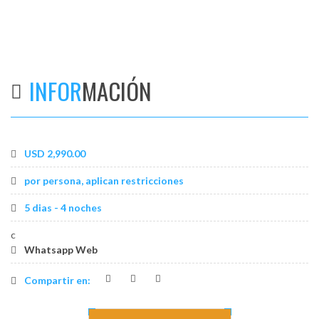
os
INFOR
MACIÓN
USD 2,990.00
por persona, aplican restricciones
5 dias - 4 noches
c
Whatsapp Web
Compartir en: